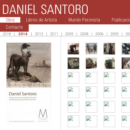
Obra
Libros de Artista
Mundo Peronista
Publicaci
Contacto
2018
|
2014
|
2013
|
2011
|
2009
|
2008
|
2006
|
2005
|
20