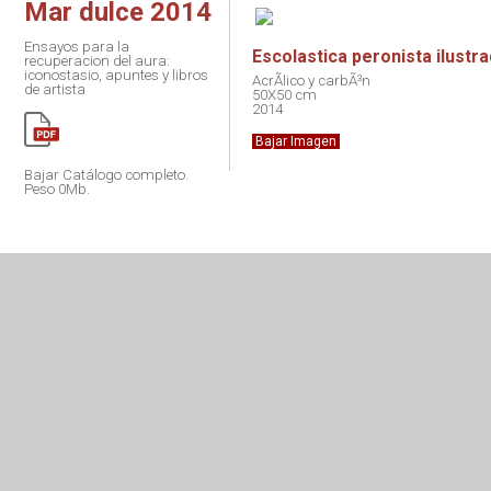
Mar dulce 2014
Ensayos para la
Escolastica peronista ilustr
recuperacion del aura:
iconostasio, apuntes y libros
AcrÃ­lico y carbÃ³n
de artista
50X50 cm
2014
Bajar Imagen
Bajar Catálogo completo.
Peso 0Mb.